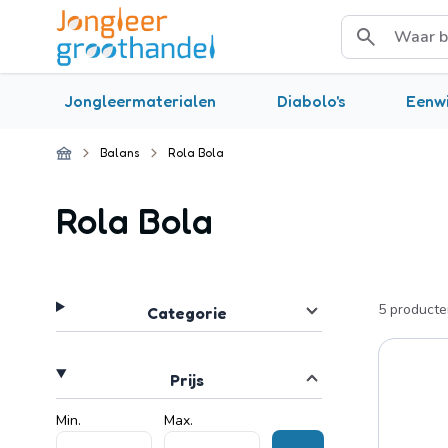
Ga naar de inhoud
Waar ben je na
Menu
Jongleermaterialen
Diabolo's
Eenwi
Circusexpert
Jonglierversand
Circusexpert EN
(NL)
(DE)
(EN)
Balans
Rola Bola
Rola Bola
Skip to product list
5
producte
filter
Categorie
filter
Prijs
Minimum value
Min.
Maximale Waarde
Max.