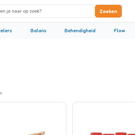
Zoeken
ar op zoek?
elers
Balans
Behendigheid
Flow
n