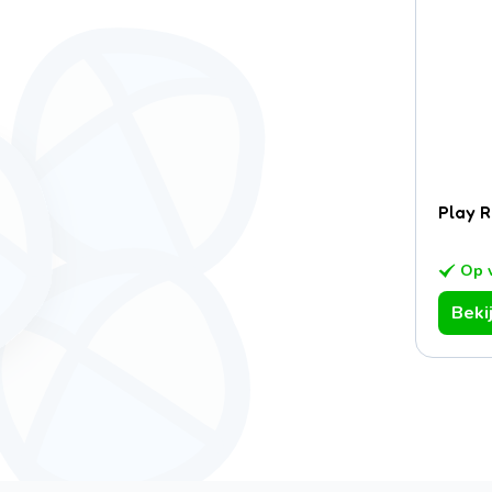
Play R
Op 
Beki