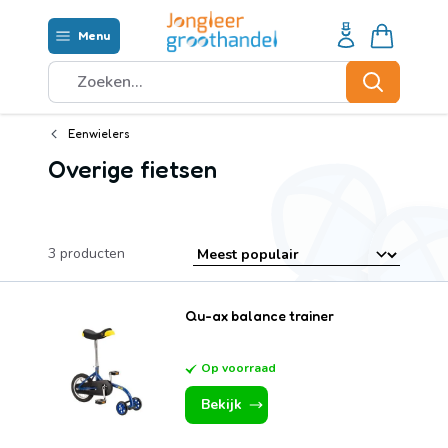
Ga naar de inhoud
Menu
Waar ben je naar op zoek?
Zoeken
Eenwielers
Overige fietsen
3
producten
Qu-ax balance trainer
Op voorraad
Bekijk