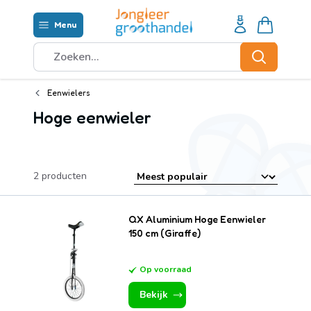
Ga naar de inhoud
Menu
Waar ben je naar op zoek?
Zoeken
Eenwielers
Hoge eenwieler
2
producten
QX Aluminium Hoge Eenwieler
150 cm (Giraffe)
Op voorraad
Bekijk