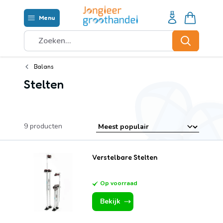
Ga naar de inhoud
Menu
Waar ben je naar op zoek?
Zoeken
Balans
Stelten
9
producten
Verstelbare Stelten
Op voorraad
Bekijk